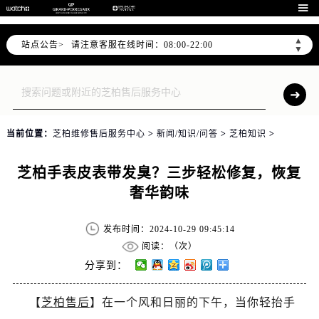

▲
站点公告>
请注意客服在线时间：08:00-22:00
▼
请注意门店营业时间：09:00-19:30
预约功能24小时不间断服务，可随时预约！
节假日正常营业！
当前位置：
芝柏维修售后服务中心
>
新闻/知识/问答
>
芝柏知识
>
芝柏手表皮表带发臭？三步轻松修复，恢复
奢华韵味
发布时间：2024-10-29 09:45:14
阅读：（
次）
分享到：
【
芝柏售后
】在一个风和日丽的下午，当你轻抬手