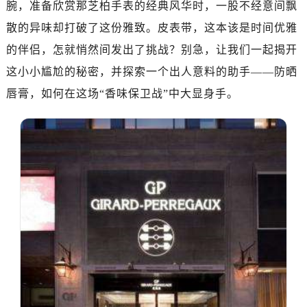
腕，准备欣赏那芝柏手表的经典风华时，一股不经意间飘
散的异味却打破了这份雅致。皮表带，这本该是时间优雅
的伴侣，怎就悄然间发出了挑战？别急，让我们一起揭开
这小小尴尬的秘密，并探索一个出人意料的助手——防晒
唇膏，如何在这场“香味保卫战”中大显身手。