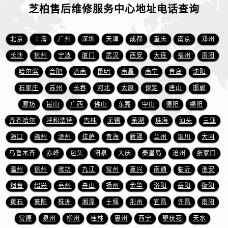
芝柏售后维修服务中心地址电话查询
北京
上海
广州
深圳
天津
成都
重庆
南京
郑州
长沙
杭州
宁波
厦门
武汉
西安
大连
福州
贵阳
哈尔滨
合肥
济南
昆明
南昌
南宁
青岛
沈阳
石家庄
苏州
长春
河北
太原
保定
唐山
邯郸
廊坊
昆山
广西
佛山
东莞
中山
德阳
绵阳
齐齐哈尔
呼和浩特
吉林
无锡
芜湖
珠海
汕头
三亚
海口
赣州
漳州
拉萨
青海
新疆
兰州
银川
大同
乌鲁木齐
赤峰
包头
阳泉
大庆
秦皇岛
沧州
张家口
温州
徐州
潍坊
九江
常州
嘉兴
南通
临沂
淮安
烟台
绍兴
亳州
舟山
扬州
金华
洛阳
岳阳
衡阳
黄石
襄阳
株洲
湘潭
十堰
荆州
宜昌
许昌
南阳
常德
泉州
柳州
桂林
惠州
西宁
攀枝花
天水